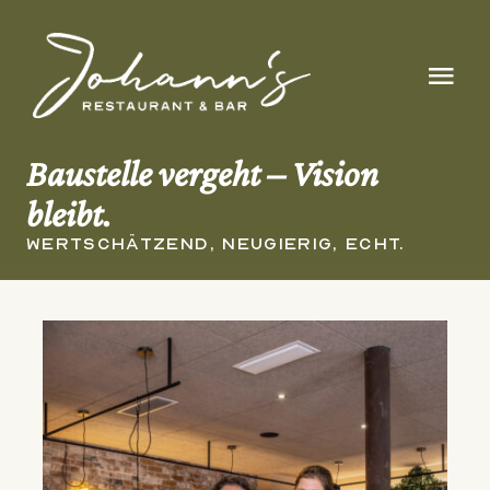
Skip
to
To
content
Nav
Home
Baustelle vergeht – Vision
bleibt.
Genuss & Erlebnis
WERTSCHÄTZEND, NEUGIERIG, ECHT.
Gutscheine
Speisekarte
Über Uns