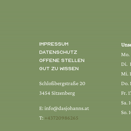
Impressum
Unse
Datenschutz
Mo.
Offene Stellen
Di. 
Gut zu wissen
Mi. 
Schloßbergstraße 20
Do. 
3454 Sitzenberg
Fr. 
Sa. 
E: info@dasjohanns.at
So. 
T:
+43720986265