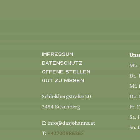
Impressum
Unse
Datenschutz
Mo.
Offene Stellen
Di. 
Gut zu wissen
Mi. 
Schloßbergstraße 20
Do. 
3454 Sitzenberg
Fr. 
Sa. 
E: info@dasjohanns.at
So. 
T:
+43720986265