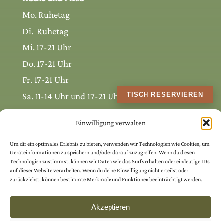
Mo. Ruhetag
Di. Ruhetag
Mi. 17-21 Uhr
Do. 17-21 Uhr
Fr. 17-21 Uhr
TISCH RESERVIEREN
Sa. 11-14 Uhr und 17-21 Uhr
So. 11-19 Uhr
Einwilligung verwalten
Um dir ein optimales Erlebnis zu bieten, verwenden wir Technologien wie Cookies, um
Geräteinformationen zu speichern und/oder darauf zuzugreifen. Wenn du diesen
Betriebsurlaub
Technologien zustimmst, können wir Daten wie das Surfverhalten oder eindeutige IDs
auf dieser Website verarbeiten. Wenn du deine Einwilligung nicht erteilst oder
24. Dezember bis 25. Dezember
zurückziehst, können bestimmte Merkmale und Funktionen beeinträchtigt werden.
01. Jänner bis 05. Jänner 2026
Akzeptieren
08. Juni bis 09. Juni 2026