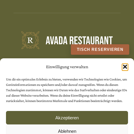
TISCH RESERVIEREN
Quam eu proin sit massa condimentum.
Einwilligung verwalten
Volutpat non pulvinar
Um dir ein optimales Erlebnis zu bieten, verwenden wir Technologien wie Cookies, um
Geräteinformationen zu speichern und/oder darauf zuzugreifen. Wenn du diesen
aliquet nunc. Quam eu proin sit massa
Technologien zustimmst, können wir Daten wie das Surfverhalten oder eindeutige IDs
auf dieser Website verarbeiten. Wenn du deine Einwilligung nicht erteilst oder
condimentum.
zurückziehst, können bestimmte Merkmale und Funktionen beeinträchtigt werden.
Akzeptieren
Ablehnen