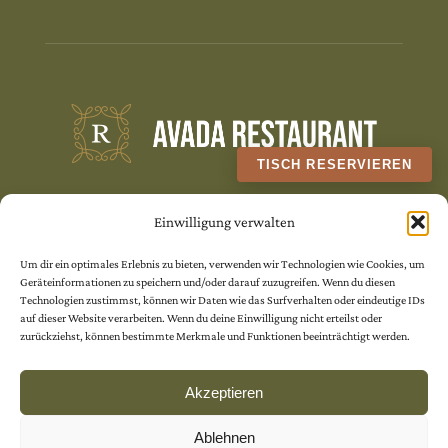
TISCH RESERVIEREN
Quam eu proin sit massa condimentum.
Einwilligung verwalten
Volutpat non pulvinar
Um dir ein optimales Erlebnis zu bieten, verwenden wir Technologien wie Cookies, um
Geräteinformationen zu speichern und/oder darauf zuzugreifen. Wenn du diesen
aliquet nunc. Quam eu proin sit massa
Technologien zustimmst, können wir Daten wie das Surfverhalten oder eindeutige IDs
auf dieser Website verarbeiten. Wenn du deine Einwilligung nicht erteilst oder
condimentum.
zurückziehst, können bestimmte Merkmale und Funktionen beeinträchtigt werden.
Akzeptieren
Ablehnen