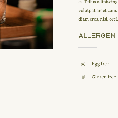
et. Tellus adipisci
volutpat amet cum.
diam eros, nisl, orci.
Allergen 
Egg free
Gluten free