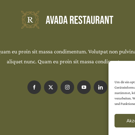
uam eu proin sit massa condimentum. Volutpat non pulvin
aliquet nunc. Quam eu proin sit massa condimentum.
Um dir ein op
Geräteinforma
zustimmst, kön
verarbeiten. 
und Funktione
Akz