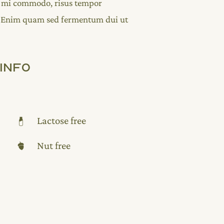
ng mi commodo, risus tempor
 Enim quam sed fermentum dui ut
Info
Lactose free
Nut free