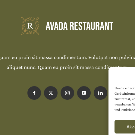
uam eu proin sit massa condimentum. Volutpat non pulvin
aliquet nunc. Quam eu proin sit massa condimentum.
Um dir ein op
Geräteinforma
zustimmst, kön
verarbeiten. 
und Funktione
Akz