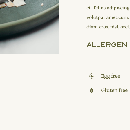
et. Tellus adipisci
volutpat amet cum.
diam eros, nisl, orci.
Allergen 
Egg free
Gluten free